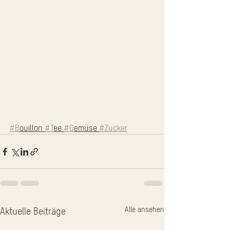
#B
ouillon 
#T
ee 
#G
emüse 
#Zucker
Alle ansehen
Aktuelle Beiträge