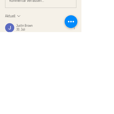
Kommentar verfassen...
Aktuell
Justin Brown
30. Juli
Es ist schön zu sehen, wie traditionelle 
Landwirtschaft mit neuen Ideen und 
nachhaltigen Methoden verbunden wird. Die 
Arbeit der CHRÜTEREI zeigt, dass Grünland viel 
mehr Möglichkeiten bietet als nur Viehzucht. 
Besonders beeindruckend finde ich den 
sorgfältigen Umgang mit dem Boden und die 
Kombination aus Kräuteranbau, Permakultur 
und Förderung der Artenvielfalt. Solche 
Projekte bringen nicht nur hochwertige 
Produkte hervor, sondern schaffen auch einen 
wertvollen Lebensraum für Insekten und 
Pflanzen. Man merkt, wie viel Leidenschaft 
und Handarbeit hinter dieser Arbeit steckt.  
capospi…