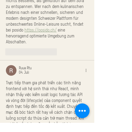
nichts Besseres, als gemütlich auf dem Sofa 
zu entspannen. Wer nach dem kulinarischen 
Erlebnis nach einer schnellen, sicheren und 
modern designten Schweizer Plattform für 
unbeschwertes Online-Leisure sucht, findet 
bei posido 
https://posido.ch/
 eine 
hervorragend optimierte Umgebung zum 
Abschalten.
Gefällt mir
Antworten
Ruua Rtu
04. Juli
Trực tiếp tham gia phát triển các tính năng 
frontend với hệ sinh thái như React, mình 
nhận thấy việc kiểm soát logic tương tác API 
và vòng đời (lifecycle) của component quyết 
định trực tiếp đến tốc độ kết xuất. Chuyên 
mục đã bóc tách rất hay về cách chặn các 
luồng script dư thừa cản trở main thread. Khi 
soi thử cấu trúc mã nguồn bề mặt tại 
https://luck8a.org/
, có thể thấy họ phân lớp 