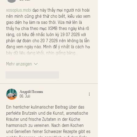
xosoplus.mobi
 dạo này thấy mọi người nói hoài 
nên mình cũng ghé thử cho biết, kiểu vào xem 
giao diện họ làm ra sao thôi. Vừa mở lên là 
thấy họ chia theo mục XSMB theo ngày khá rõ 
ràng, có tiêu đề nhắc luôn kỳ 19 07 2026 với 
phần dự đoán cho 20 7 2026 nên không bị lẫn 
đang xem ngày nào. Mình để ý nhất là cách họ 
bày dữ liệu dạng khối, nhìn giống bảng…
Mehr anzeigen
Gefällt mir
Antworten
Андрій Позняк
06. Juli
Ein herrlicher kulinarischer Beitrag über das 
perfekte Brutzeln und die Kunst, aromatische 
Kräuter und frische Zutaten in der Küche 
harmonisch zu vereinen. Nach dem Kochen 
und Genießen feiner Schweizer Rezepte gibt es 