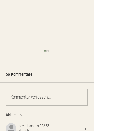
56 Kommentare
Ideen für Chrütergold
Perfekt mulchen 
Kommentar verfassen...
Chinaschilf (Misc
Aktuell
davidthom.a.s.282.55
20. Juli