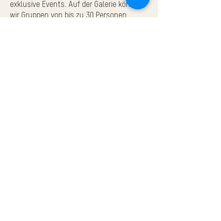
exklusive Events. Auf der Galerie können
wir Gruppen von bis zu 30 Personen
willkommen heissen. Für einen Apéro in
lockerer Atmosphäre haben wir Platz für
bis zu 60 Personen.
Kombinieren Sie unser kulinarisches
Angebot mit dem passenden Raum für
Ihre Veranstaltung und geniessen Sie
unvergessliche Momente bei uns!
Impressum
Datenschutz
AGB